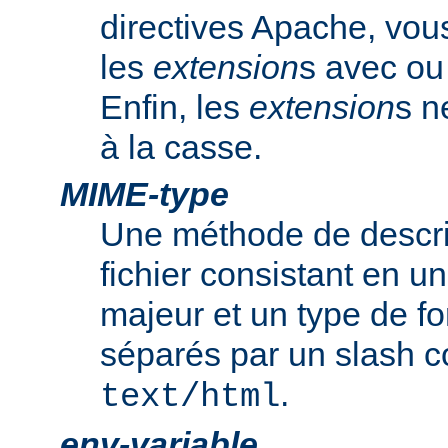
directives Apache, vou
les
extension
s avec ou 
Enfin, les
extension
s n
à la casse.
MIME-type
Une méthode de descrip
fichier consistant en u
majeur et un type de f
séparés par un slash
.
text/html
env-variable