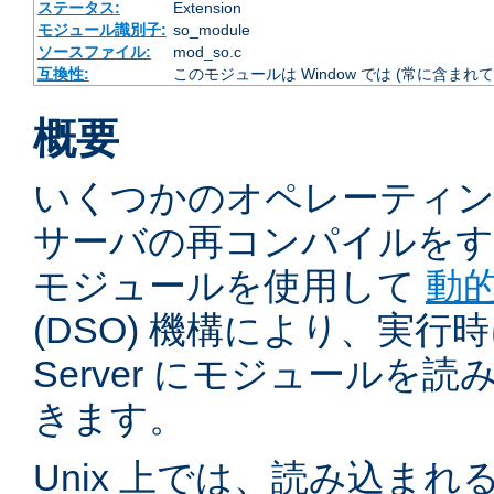
ステータス:
Extension
モジュール識別子:
so_module
ソースファイル:
mod_so.c
互換性:
このモジュールは Window では (常に含まれて
概要
いくつかのオペレーティ
サーバの再コンパイルをす
モジュールを使用して
動
(DSO) 機構により、実行時に 
Server にモジュールを
きます。
Unix 上では、読み込ま