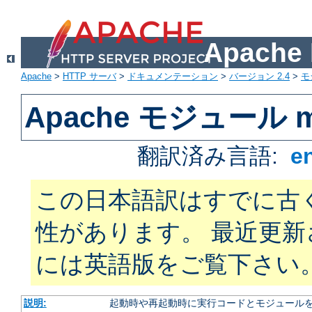
Apach
Apache
>
HTTP サーバ
>
ドキュメンテーション
>
バージョン 2.4
>
モ
Apache モジュール m
翻訳済み言語:
e
この日本語訳はすでに古
性があります。 最近更
には英語版をご覧下さい
説明:
起動時や再起動時に実行コードとモジュール