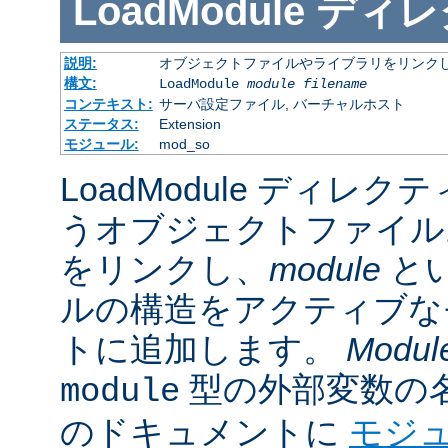
LoadModule
ディレ
説明:
オブジェクトファイルやライブラリをリンクし
構文:
LoadModule
module filename
コンテキスト:
サーバ設定ファイル, バーチャルホスト
ステータス:
Extension
モジュール:
mod_so
LoadModule ディレク
うオブジェクトファイル
をリンクし、
module
と
ルの構造をアクティブな
トに追加します。
Modul
型の外部変数の
module
のドキュメントに
モジ