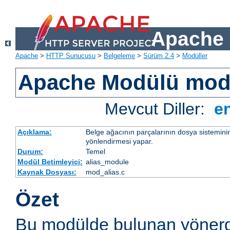
Apache 
Apache
>
HTTP Sunucusu
>
Belgeleme
>
Sürüm 2.4
>
Modüller
Apache Modülü mod
Mevcut Diller:
e
Açıklama:
Belge ağacının parçalarının dosya sistemini
yönlendirmesi yapar.
Durum:
Temel
Modül Betimleyici:
alias_module
Kaynak Dosyası:
mod_alias.c
Özet
Bu modülde bulunan yönerg