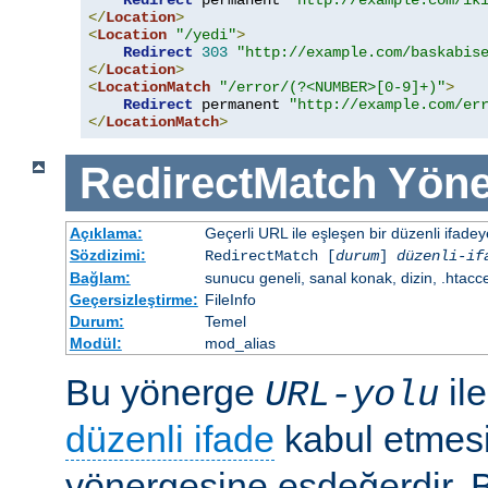
Redirect
 permanent 
"http://example.com/ik
</
Location
>
<
Location
"/yedi"
>
Redirect
303
"http://example.com/baskabis
</
Location
>
<
LocationMatch
"/error/(?<NUMBER>[0-9]+)"
>
Redirect
 permanent 
"http://example.com/er
</
LocationMatch
>
RedirectMatch
Yöne
Açıklama:
Geçerli URL ile eşleşen bir düzenli ifade
Sözdizimi:
RedirectMatch [
durum
]
düzenli-if
Bağlam:
sunucu geneli, sanal konak, dizin, .htacc
Geçersizleştirme:
FileInfo
Durum:
Temel
Modül:
mod_alias
Bu yönerge
il
URL-yolu
düzenli ifade
kabul etmes
yönergesine eşdeğerdir. Be