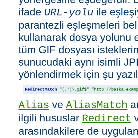
ifade
ile eşleş
URL-yolu
parantezli eşleşmeleri bel
kullanarak dosya yolunu e
tüm GIF dosyası isteklerin
sunucudaki aynı isimli J
yönlendirmek için şu yazıla
RedirectMatch
"(.*)\.gif$"
"http://baska.exam
ve
ar
Alias
AliasMatch
ilgili hususlar
Redirect
arasındakilere de uygulanır