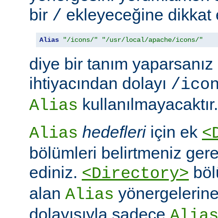
bir
ekleyeceğine dikkat e
/
Alias
"/icons/"
"/usr/local/apache/icons/"
diye bir tanım yaparsanız
ihtiyacından dolayı
/ico
kullanılmayacaktır.
Alias
hedefleri
için ek
Alias
<
bölümleri belirtmeniz ger
ediniz.
böl
<Directory>
alan
yönergelerine ö
Alias
dolayısıyla sadece
Alia