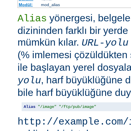
Modül:
mod_alias
yönergesi, belgele
Alias
dizininden farklı bir yerd
mümkün kılar.
URL-yolu
(% imlemesi çözüldükten
ile başlayan yerel dosyala
, harf büyüklüğüne d
yolu
bile harf büyüklüğüne duya
Alias
"/image"
"/ftp/pub/image"
http://example.com/