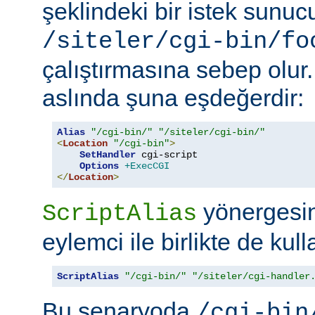
şeklindeki bir istek sunu
/siteler/cgi-bin/fo
çalıştırmasına sebep olur
aslında şuna eşdeğerdir:
Alias
"/cgi-bin/"
"/siteler/cgi-bin/"
<
Location
"/cgi-bin"
>
SetHandler
 cgi-script

Options
+ExecCGI
</
Location
>
yönergesini
ScriptAlias
eylemci ile birlikte de kull
ScriptAlias
"/cgi-bin/"
"/siteler/cgi-handler
Bu senaryoda
/cgi-bin