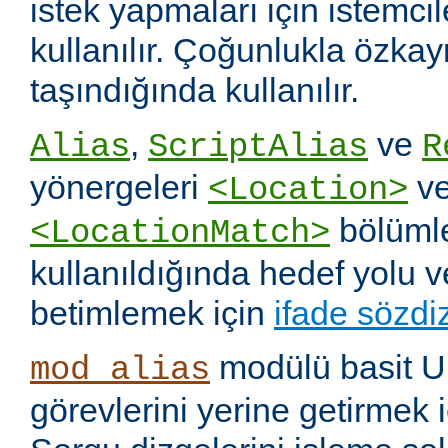
istek yapmaları için istemci
kullanılır. Çoğunlukla özka
taşındığında kullanılır.
,
ve
Alias
ScriptAlias
R
yönergeleri
v
<Location>
bölümle
<LocationMatch>
kullanıldığında hedef yolu 
betimlemek için
ifade sözdi
modülü basit U
mod_alias
görevlerini yerine getirmek i