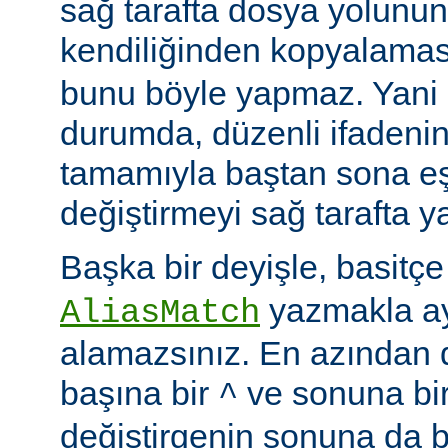
sağ tarafta dosya yolunu
kendiliğinden kopyalamas
bunu böyle yapmaz. Yani
durumda, düzenli ifadenin
tamamıyla baştan sona eş
değiştirmeyi sağ tarafta y
Başka bir deyişle, basitç
yazmakla ayn
AliasMatch
alamazsınız. En azından d
başına bir
ve sonuna bi
^
değiştirgenin sonuna da b