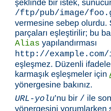
şeklinde bir istek, sunuc
/ftp/pub/image/foo.
vermesine sebep olurdu.
parçaları eşleştirilir; bu
yapılandırması
Alias
http://example.com/
eşleşmez. Düzenli ifadeler
karmaşık eşleşmeler için
yönergesine bakınız.
’nu bir
ile so
URL-yolu
/
yönergesini yorumlarken