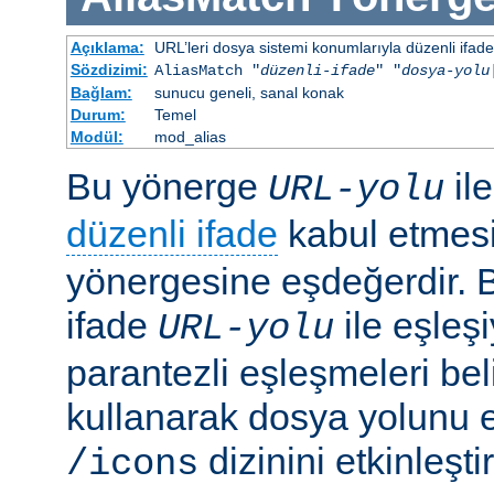
Açıklama:
URL’leri dosya sistemi konumlarıyla düzenli ifadel
Sözdizimi:
AliasMatch "
düzenli-ifade
" "
dosya-yolu
Bağlam:
sunucu geneli, sanal konak
Durum:
Temel
Modül:
mod_alias
Bu yönerge
il
URL-yolu
düzenli ifade
kabul etmes
yönergesine eşdeğerdir. Be
ifade
ile eşleş
URL-yolu
parantezli eşleşmeleri bel
kullanarak dosya yolunu e
dizinini etkinleşt
/icons