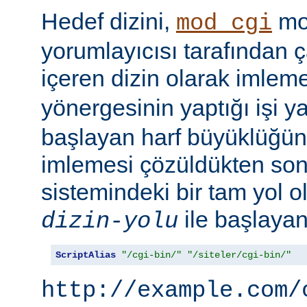
Hedef dizini,
mod
mod_cgi
yorumlayıcısı tarafından ça
içeren dizin olarak imlem
yönergesinin yaptığı işi y
başlayan harf büyüklüğün
imlemesi çözüldükten son
sistemindeki bir tam yol ol
ile başlayan 
dizin-yolu
ScriptAlias
"/cgi-bin/"
"/siteler/cgi-bin/"
http://example.com/