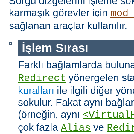
Sorgu dizgelerini işleme s
karmaşık görevler için
mod
sağlanan araçlar kullanılır.
İşlem Sırası
Farklı bağlamlarda bulu
yönergeleri st
Redirect
kuralları
ile ilgili diğer yö
sokulur. Fakat aynı bağla
(örneğin, aynı
<Virtual
çok fazla
ve
Alias
Redi