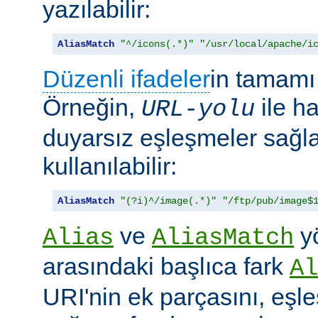
yazılabilir:
AliasMatch
"^/icons(.*)"
"/usr/local/apache/i
Düzenli ifadeler
in tamamı 
Örneğin,
ile h
URL-yolu
duyarsız eşleşmeler sağl
kullanılabilir:
AliasMatch
"(?i)^/image(.*)"
"/ftp/pub/image$
ve
yö
Alias
AliasMatch
arasındaki başlıca fark
Al
URI'nin ek parçasını, eşl