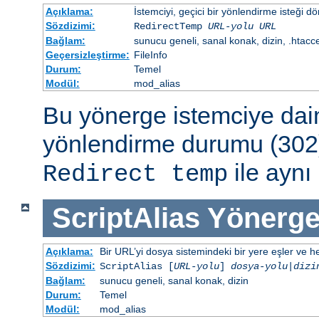
Açıklama:
İstemciyi, geçici bir yönlendirme isteği dö
Sözdizimi:
RedirectTemp
URL-yolu
URL
Bağlam:
sunucu geneli, sanal konak, dizin, .htacc
Geçersizleştirme:
FileInfo
Durum:
Temel
Modül:
mod_alias
Bu yönerge istemciye dai
yönlendirme durumu (302)
ile aynı 
Redirect temp
ScriptAlias
Yönerge
Açıklama:
Bir URL’yi dosya sistemindeki bir yere eşler ve hed
Sözdizimi:
ScriptAlias [
URL-yolu
]
dosya-yolu
|
dizi
Bağlam:
sunucu geneli, sanal konak, dizin
Durum:
Temel
Modül:
mod_alias