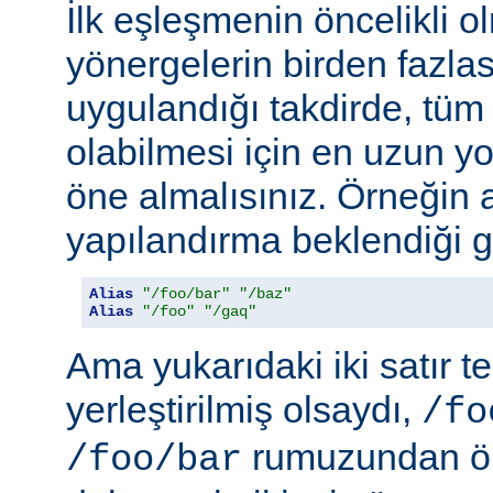
İlk eşleşmenin öncelikli o
yönergelerin birden fazlası
uygulandığı takdirde, tüm 
olabilmesi için en uzun y
öne almalısınız. Örneğin 
yapılandırma beklendiği gi
Alias
"/foo/bar"
"/baz"
Alias
"/foo"
"/gaq"
Ama yukarıdaki iki satır t
yerleştirilmiş olsaydı,
/fo
rumuzundan ön
/foo/bar