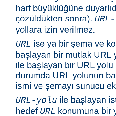
harf büyüklüğüne duyarlıd
çözüldükten sonra).
URL-
yollara izin verilmez.
ise ya bir şema ve ko
URL
başlayan bir mutlak URL ya
ile başlayan bir URL yolu ol
durumda URL yolunun baş
ismi ve şemayı sunucu ekl
ile başlayan is
URL-yolu
hedef
konumuna bir y
URL