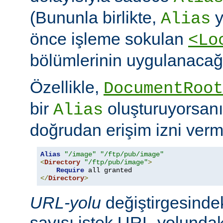
(Bununla birlikte,
y
Alias
önce işleme sokulan
<Lo
bölümlerinin uygulanacağı
Özellikle,
DocumentRoot
bir
oluşturuyorsanı
Alias
doğrudan erişim izni verme
Alias
"/image"
"/ftp/pub/image"
<
Directory
"/ftp/pub/image"
>
Require
</
Directory
>
URL-yolu
değiştirgesindek
sayısı istek URL-yolundaki