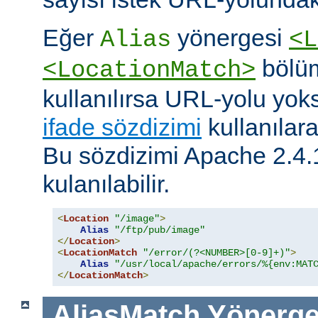
Eğer
yönergesi
Alias
<L
bölüm
<LocationMatch>
kullanılırsa URL-yolu yoks
ifade sözdizimi
kullanılar
Bu sözdizimi Apache 2.4.
kulanılabilir.
<
Location
"/image"
>
Alias
"/ftp/pub/image"
</
Location
>
<
LocationMatch
"/error/(?<NUMBER>[0-9]+)"
>
Alias
"/usr/local/apache/errors/%{env:MAT
</
LocationMatch
>
AliasMatch
Yönerge