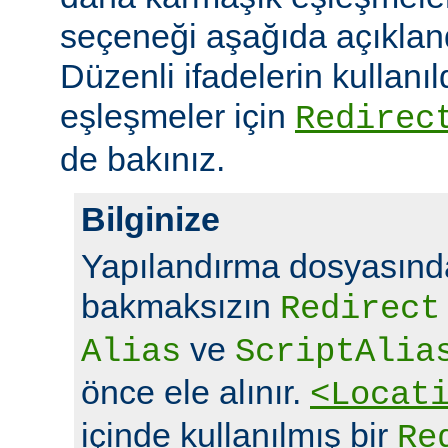
seçeneği aşağıda açıklandı
Düzenli ifadelerin kullanı
eşleşmeler için
Redirec
de bakınız.
Bilginize
Yapılandırma dosyasında
bakmaksızın
Redirect
ve
Alias
ScriptAlia
önce ele alınır.
<Locat
içinde kullanılmış bir
Re