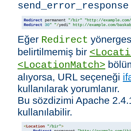
send_error_response
Redirect
 permanent 
"/bir"
"http://example.com
Redirect
30
" "
/
yedi
" http://example.com/baska
Eğer
yönerges
Redirect
belirtilmemiş bir
<Locati
bölüm
<LocationMatch>
alıyorsa, URL seçeneği
i
kullanılarak yorumlanır.
Bu sözdizimi Apache 2.4.
kullanılabilir.
<
Location
"/bir"
>