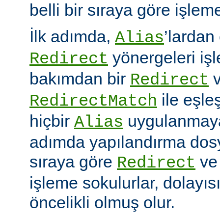
belli bir sıraya göre işlem
İlk adımda,
’lardan
Alias
yönergeleri iş
Redirect
bakımdan bir
v
Redirect
ile eşleş
RedirectMatch
hiçbir
uygulanmayac
Alias
adımda yapılandırma dosy
sıraya göre
v
Redirect
işleme sokulurlar, dolayıs
öncelikli olmuş olur.