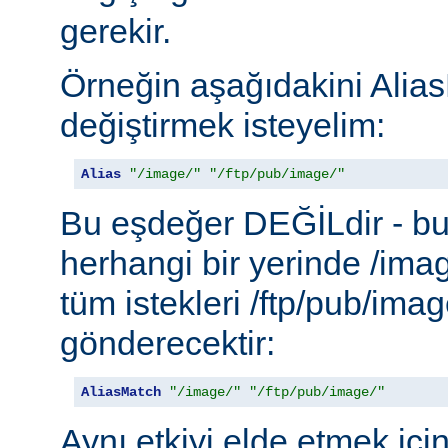
gerekir.
Örneğin aşağıdakini Alias
değiştirmek isteyelim:
Alias
"/image/"
"/ftp/pub/image/"
Bu eşdeğer DEĞİLdir - b
herhangi bir yerinde /ima
tüm istekleri /ftp/pub/imag
gönderecektir:
AliasMatch
"/image/"
"/ftp/pub/image/"
Aynı etkiyi elde etmek içi