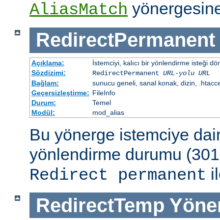
yönergesine
AliasMatch
RedirectPermanent
Açıklama:
İstemciyi, kalıcı bir yönlendirme isteği dö
Sözdizimi:
RedirectPermanent
URL-yolu
URL
Bağlam:
sunucu geneli, sanal konak, dizin, .htacc
Geçersizleştirme:
FileInfo
Durum:
Temel
Modül:
mod_alias
Bu yönerge istemciye dai
yönlendirme durumu (301)
il
Redirect permanent
RedirectTemp
Yöne