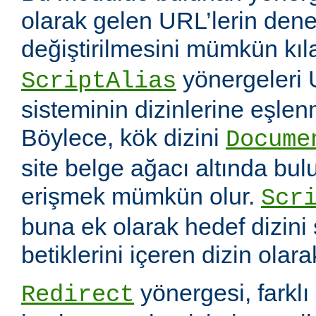
olarak gelen URL’lerin dene
değiştirilmesini mümkün kıl
yönergeleri 
ScriptAlias
sisteminin dizinlerine eşlen
Böylece, kök dizini
Docume
site belge ağacı altında bu
erişmek mümkün olur.
Scr
buna ek olarak hedef dizin
betiklerini içeren dizin olara
yönergesi, farklı 
Redirect