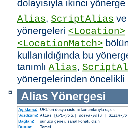
dolayısıyla ikinci yönerge
,
v
Alias
ScriptAlias
yönergeleri
<Location>
bölüm
<LocationMatch>
kullanıldığında bu yönerg
tanımlı
,
Alias
ScriptAl
yönergelerinden öncelikli 
Alias
Yönergesi
Açıklama:
URL’leri dosya sistemi konumlarıyla eşler.
Sözdizimi:
Alias [
URL-yolu
]
dosya-yolu
|
dizin-yo
Bağlam:
sunucu geneli, sanal konak, dizin
Durum:
Temel