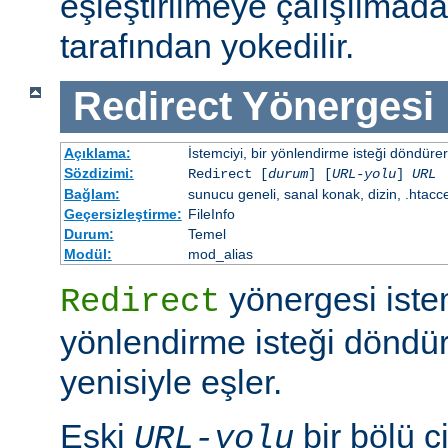
eşleştirilmeye çalışılma
tarafından yokedilir.
Redirect
Yönergesi
Açıklama:
İstemciyi, bir yönlendirme isteği döndürere
Sözdizimi:
Redirect [
durum
] [
URL-yolu
]
URL
Bağlam:
sunucu geneli, sanal konak, dizin, .htacc
Geçersizleştirme:
FileInfo
Durum:
Temel
Modül:
mod_alias
yönergesi iste
Redirect
yönlendirme isteği döndür
yenisiyle eşler.
Eski
bir bölü çi
URL-yolu